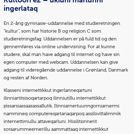
ingerlataq
En 2-årig gymnasie-uddannelse med studieretningen
”kultur”, som har historie B og religion C som
studieretningsfag. Uddannelsen er på fuld tid og den
gennemføres via online undervisning. For at kunne
studere, skal man have adgang til internet og have sin
egen computer med webcam. Uddannelsen kan give
adgang til videregående uddannelse i Grønland, Danmark
og resten af Norden.
Klasseni internettikkut ingerlanneqartuni
ilinniartitsisoqartarpoq ilinniutillu internettikkut
pissarsiassaasassallutik. Ilinniarnertuunngorniarnermi
nammineq computereqartariaqarpoq assiliivittalimmik
internettimullu attaveqarluni. Misilitsinnerit
soraarummeernerillu aammattaaq internettikkut