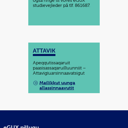
også ringe til vores eGUX
studievejleder på tlf. 861687.
ATTAVIK
Apeqqutissaqaruit
paasisassaqaruilluunniit –
Attavigiuarsinnaavatsigut
Mailikkut uunga
allassinnaavutit
eGUX pillugu