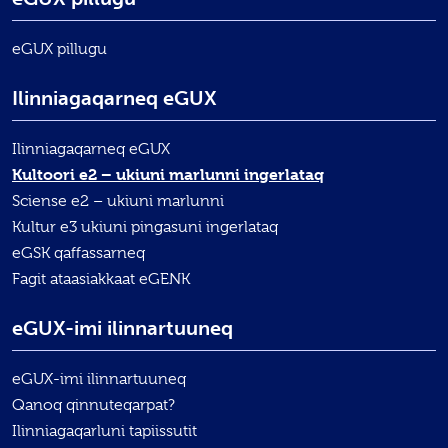
eGUX pillugu
Ilinniagaqarneq eGUX
Ilinniagaqarneq eGUX
Kultoori e2 – ukiuni marlunni ingerlataq
Sciense e2 – ukiuni marlunni
Kultur e3 ukiuni pingasuni ingerlataq
eGSK qaffassarneq
Fagit ataasiakkaat eGENK
eGUX-imi ilinnartuuneq
eGUX-imi ilinnartuuneq
Qanoq qinnuteqarpat?
Ilinniagaqarluni tapiissutit