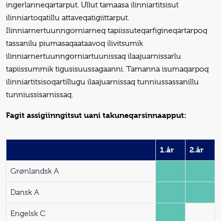
ingerlanneqartarput. Ullut tamaasa ilinniartitsisut
ilinniartoqatillu attaveqatigiittarput.
Ilinniarnertuunngorniarneq tapiissuteqarfigineqartarpoq
tassanilu piumasaqaataavoq ilivitsumik
ilinniarnertuunngorniartuunissaq ilaajuarnissarlu
tapiissummik tigusisuussagaanni. Tamanna isumaqarpoq
ilinniartitsisoqartillugu ilaajuarnissaq tunniussassanillu
tunniussisarnissaq.
Fagit assigiinngitsut uani takuneqarsinnaapput:
1.år
2.år
Grønlandsk A
Dansk A
Engelsk C