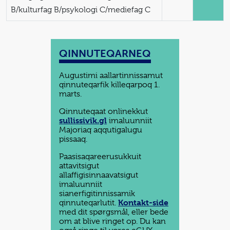
B/kulturfag B/psykologi C/mediefag C
QINNUTEQARNEQ
Augustimi aallartinnissamut
qinnuteqarfik killeqarpoq 1.
marts.
Qinnuteqaat onlinekkut
sullissivik.gl
imaluunniit
Majoriaq aqqutigalugu
pissaaq.
Paasisaqareerusukkuit
attavitsigut
allaffigisinnaavatsigut
imaluunniit
sianerfigitinnissamik
Kontakt-side
qinnuteqarlutit.
med dit spørgsmål, eller bede
om at blive ringet op. Du kan