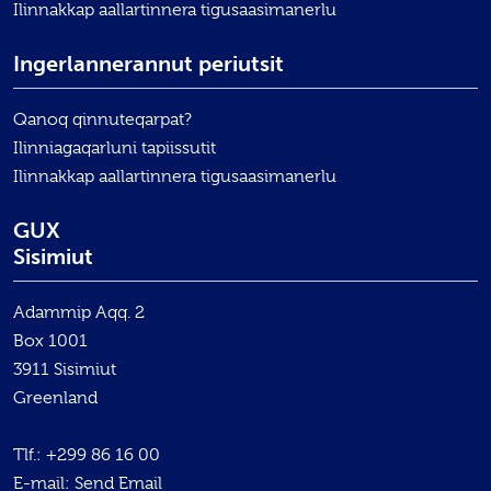
Ilinnakkap aallartinnera tigusaasimanerlu
Ingerlannerannut periutsit
Qanoq qinnuteqarpat?
Ilinniagaqarluni tapiissutit
Ilinnakkap aallartinnera tigusaasimanerlu
GUX
Sisimiut
Adammip Aqq. 2
Box 1001
3911 Sisimiut
Greenland
Tlf.:
+299 86 16 00
E-mail:
Send Email