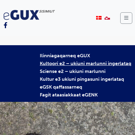
Me
Ilinniagaqarneq eGUX
Kultoori e2 – ukiuni marlunni ingerlataq
Sciense e2 – ukiuni marlunni
Kultur e3 ukiuni pingasuni ingerlataq
eGSK qaffassarneq
Fagit ataasiakkaat eGENK