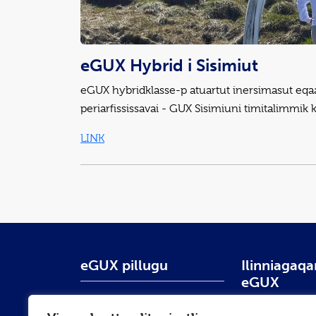
eGUX Hybrid i Sisimiut
eGUX hybridklasse-p atuartut inersimasut eqa
periarfississavai - GUX Sisimiuni timitalimmik k
LINK
eGUX pillugu
Ilinniagaq
eGUX
eGUX pillugu