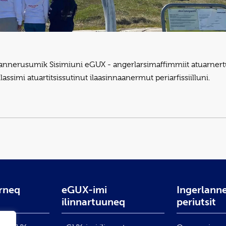
annerusumik Sisimiuni eGUX - angerlarsimaffimmiit atuarnertu
lassimi atuartitsissutinut ilaasinnaanermut periarfissiilluni.
arneq
eGUX-imi
Ingerlann
ilinnartuuneq
periutsit