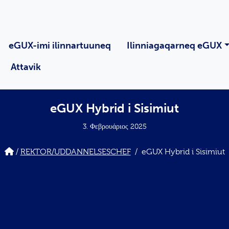
eGUX-imi ilinnartuuneq
Ilinniagaqarneq eGUX
Attavik
eGUX Hybrid i Sisimiut
3. Φεβρουάριος 2025
/
REKTOR/UDDANNELSESCHEF
/
eGUX Hybrid i Sisimiut