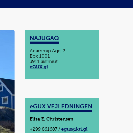
NAJUGAQ
Adammip Aqq. 2
Box 1001
3911 Sisimiut
eGUX.gl
eGUX VEJLEDNINGEN
Elisa E. Christensen
egux@kti.gl
+299 861687 /