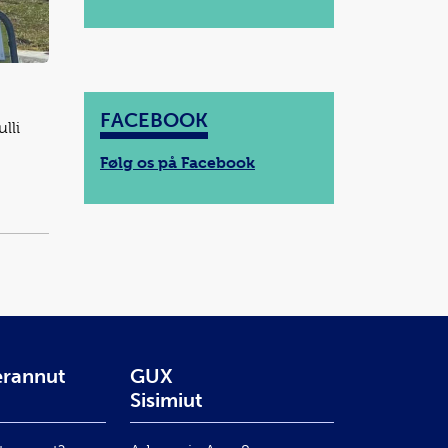
FACEBOOK
lli
Følg os på Facebook
erannut
GUX
Sisimiut